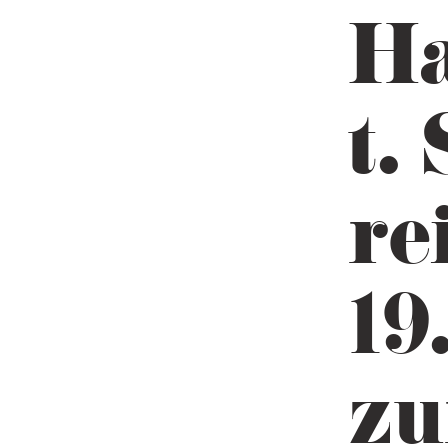
Ha
t.
re
19
zu