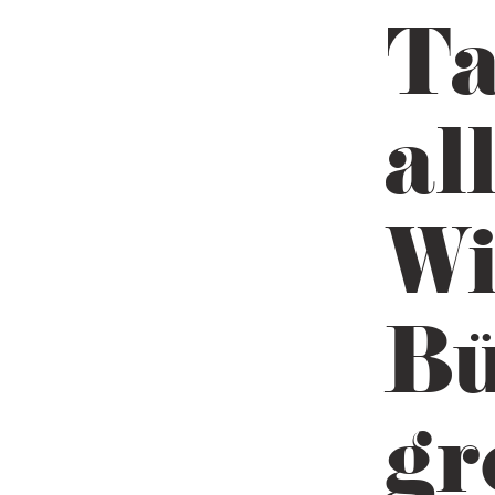
Ta
al
Wi
Bü
gr