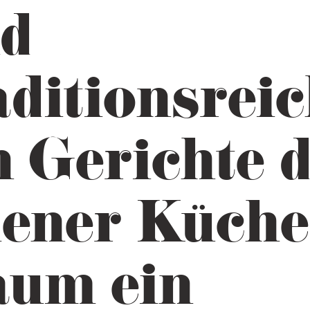
d
aditionsrei
n Gerichte 
ener Küche
um ein