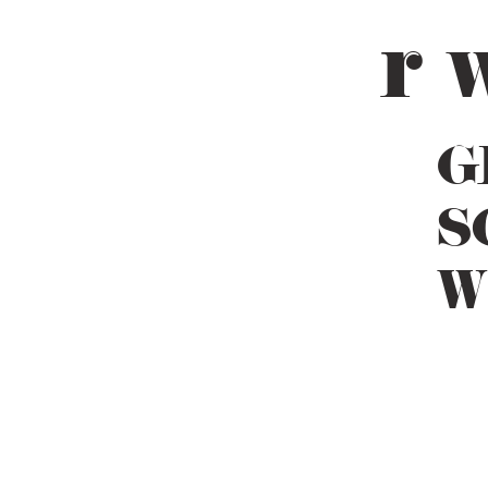
r 
G
S
W