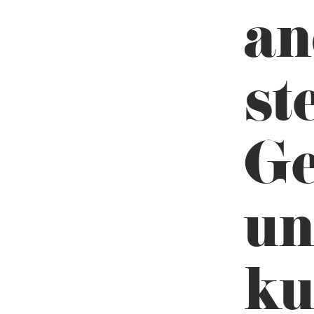
an
st
Ge
un
ku