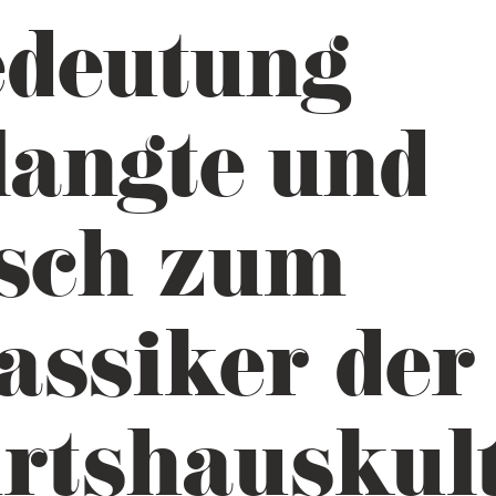
deutung
langte und
sch zum
assiker der
rtshauskul