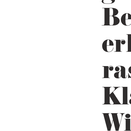
Be
er
ra
Kl
Wi