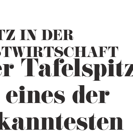
TZ IN DER
STWIRTSCHAFT
r Tafelspit
t eines der
kanntesten