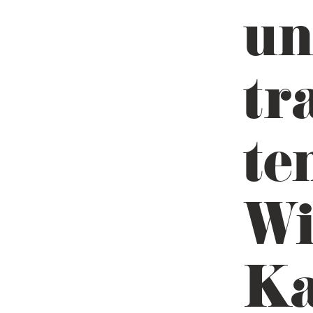
un
tr
te
Wi
Ka